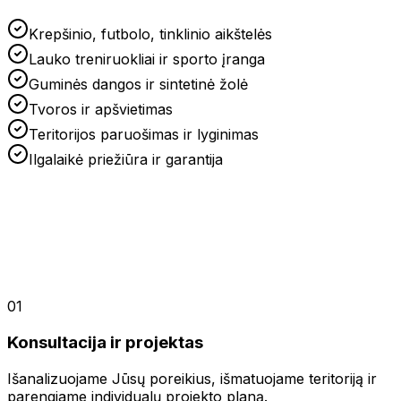
Krepšinio, futbolo, tinklinio aikštelės
Lauko treniruokliai ir sporto įranga
Guminės dangos ir sintetinė žolė
Tvoros ir apšvietimas
Teritorijos paruošimas ir lyginimas
Ilgalaikė priežiūra ir garantija
01
Konsultacija ir projektas
Išanalizuojame Jūsų poreikius, išmatuojame teritoriją ir
parengiame individualų projekto planą.