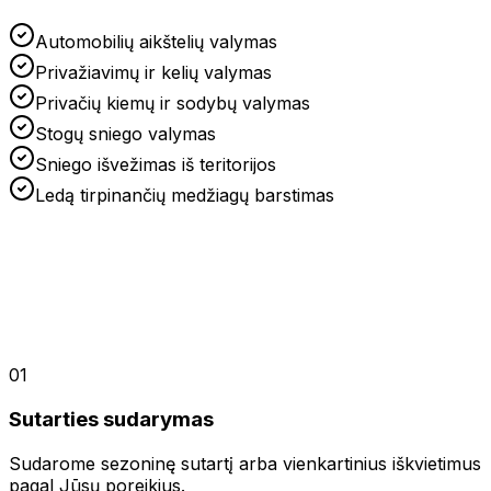
Automobilių aikštelių valymas
Privažiavimų ir kelių valymas
Privačių kiemų ir sodybų valymas
Stogų sniego valymas
Sniego išvežimas iš teritorijos
Ledą tirpinančių medžiagų barstimas
01
Sutarties sudarymas
Sudarome sezoninę sutartį arba vienkartinius iškvietimus
pagal Jūsų poreikius.